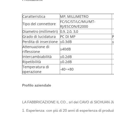
Caratteristica
MP, MILLIMETRO
FC/SC/ST/LC/MU/MT-
Tipo del connettore
RJ/ESCON/E2000
Diametro (millimetri)
0,9, 2,0, 3,0
Grado di lucidatura
PC DI MP
P
Perdita di inserzione
≤0.3dB
≤
Attenuazione di
≥40dB
riflessione
Intercambiabilità
≤0.2dB
Ripetibilità
≤0.2dB
Temperatura di
-40~+80
operazione
Profilo aziendale
LA FABBRICAZIONE IL CO., srl del CAVO di SICHUAN JIAN
1. Esperienza: con più di 20 anni di esperienza di produzi