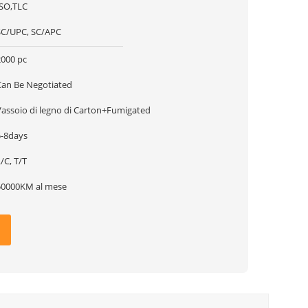
ISO,TLC
SC/UPC, SC/APC
2000 pc
Can Be Negotiated
Vassoio di legno di Carton+Fumigated
5-8days
/C, T/T
50000KM al mese