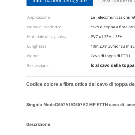
Informazioni dettagliate
Descrizione di
Applicazione:
Le Telecomunicazioni/re
Nome di prodotto:
cavo di toppa a fibra ott
Materiale della guaina:
PVC o LSZH, LSFH
Lunghezza:
10m 20m 30mor su misu
Nome:
Cavo di toppa di FTTH
lc al cavo della toppa
Evidenziare:
Codice colore a fibra ottica del cavo di toppa d
Singolo ModeG657A1/G657A2 MP FTTH cavo di lamell
Descrizione