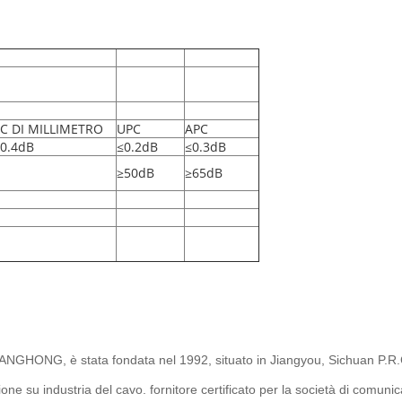
C DI MILLIMETRO
UPC
APC
0.4dB
≤0.2dB
≤0.3dB
≥50dB
≥65dB
GHONG, è stata fondata nel 1992, situato in Jiangyou, Sichuan P.R.
one su industria del cavo. fornitore certificato per la società di comun