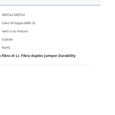
G657a2 G657a1
Cavo di toppa dello Sc
nero o su misura
scatole
RoHS
 fibra di Lc
Fibra duplex Jumper Durability
,