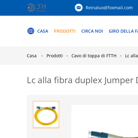
Reinaluo@foxmail.com
CASA
PRODOTTI
CIRCA NOI
GIRO DELLA F
Casa
Prodotti
Cavo di toppa di FTTH
Lc all
Lc alla fibra duplex Jumper 