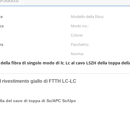
 prodotto
te
Modello della fibra:
ica
Modo no.:
Colore:
ra
Pacchetto:
Norma:
 della fibra di singolo modo di lc
Lc al cavo LSZH della toppa della
,
el rivestimento giallo di FTTH LC-LC
a del cavo di toppa di Sc/APC Sc/Upc