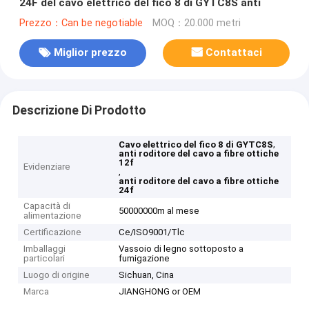
24F del cavo elettrico del fico 8 di GYTC8S anti
Prezzo：Can be negotiable
MOQ：20.000 metri
Miglior prezzo
Contattaci
Descrizione Di Prodotto
,
Cavo elettrico del fico 8 di GYTC8S
anti roditore del cavo a fibre ottiche
12f
Evidenziare
,
anti roditore del cavo a fibre ottiche
24f
Capacità di
50000000m al mese
alimentazione
Certificazione
Ce/ISO9001/Tlc
Imballaggi
Vassoio di legno sottoposto a
particolari
fumigazione
Luogo di origine
Sichuan, Cina
Marca
JIANGHONG or OEM