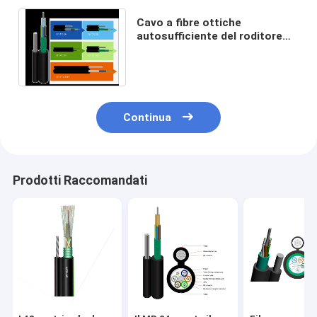
Cavo a fibre ottiche
autosufficiente del roditore
12F 24F del cavo elettrico del
fico 8 di GYTC8S anti
Continua
Prodotti Raccomandati